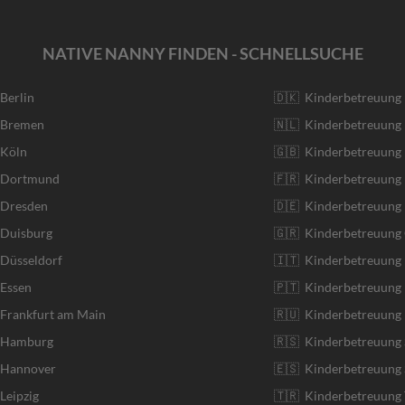
NATIVE NANNY FINDEN - SCHNELLSUCHE
 Berlin
🇩🇰 Kinderbetreuung
r Bremen
🇳🇱 Kinderbetreuung 
 Köln
🇬🇧 Kinderbetreuung 
r Dortmund
🇫🇷 Kinderbetreuung 
 Dresden
🇩🇪 Kinderbetreuung
 Duisburg
🇬🇷 Kinderbetreuung 
 Düsseldorf
🇮🇹 Kinderbetreuung I
 Essen
🇵🇹 Kinderbetreuung 
 Frankfurt am Main
🇷🇺 Kinderbetreuung 
r Hamburg
🇷🇸 Kinderbetreuung 
r Hannover
🇪🇸 Kinderbetreuung 
Leipzig
🇹🇷 Kinderbetreuung 