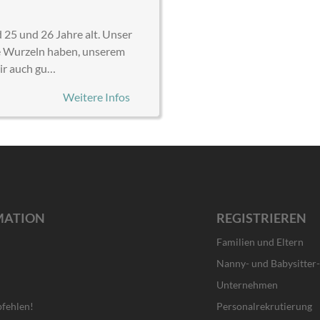
 25 und 26 Jahre alt. Unser
che Wurzeln haben, unserem
ir auch gu…
Weitere Infos
MATION
REGISTRIEREN
Familien und Eltern
Nanny- und Babysitter
Unternehmen
fehlen!
Personalrekrutierung