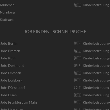
r München
🇺🇦 Kinderbetreuung 
r Nürnberg
Stuttgart
JOB FINDEN - SCHNELLSUCHE
-Jobs Berlin
🇩🇰 Kinderbetreuung
r-Jobs Bremen
🇳🇱 Kinderbetreuung-
-Jobs Köln
🇬🇧 Kinderbetreuung-
r-Jobs Dortmund
🇫🇷 Kinderbetreuung-
-Jobs Dresden
🇩🇪 Kinderbetreuung
-Jobs Duisburg
🇬🇷 Kinderbetreuung-
-Jobs Düsseldorf
🇮🇹 Kinderbetreuung-J
-Jobs Essen
🇵🇹 Kinderbetreuung-
-Jobs Frankfurt am Main
🇷🇺 Kinderbetreuung-
r-Jobs Hamburg
🇷🇸 Kinderbetreuung-