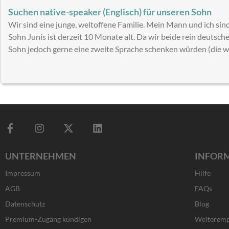
Suchen native-speaker (Englisch) für unseren Sohn
Wir sind eine junge, weltoffene Familie. Mein Mann und ich sind
Sohn Junis ist derzeit 10 Monate alt. Da wir beide rein deuts
Sohn jedoch gerne eine zweite Sprache schenken würden (die w
F
I
X
L
a
n
-
i
c
s
t
n
UNTERNEHMEN
INFOR
e
t
w
k
b
a
i
e
Impressum
Hilfe
o
g
t
d
o
r
t
i
AGB
FAQs
k
a
e
n
Datenschutz
Blog
-
m
r
f
Premium-Zugang kündigen
Weiteremp