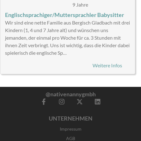
9 Jahre
Englischsprachiger/Muttersprachler Babysitter
Wir sind eine nette Familie aus Bergisch Gladbach mit drei
Kindern (1, 4 und 7 Jahre alt) und wünschen uns
jemanden, der einmal pro Woche für ca. 3 Stunden mit
ihnen Zeit verbringt. Uns ist wichtig, dass die Kinder dabei
spielerisch die englische Sp…
Weitere Infos
@nativenannygmbh
F
I
X
L
a
n
-
i
c
s
t
n
UNTERNEHMEN
e
t
w
k
b
a
i
e
Impressum
o
g
t
d
o
r
t
i
AGB