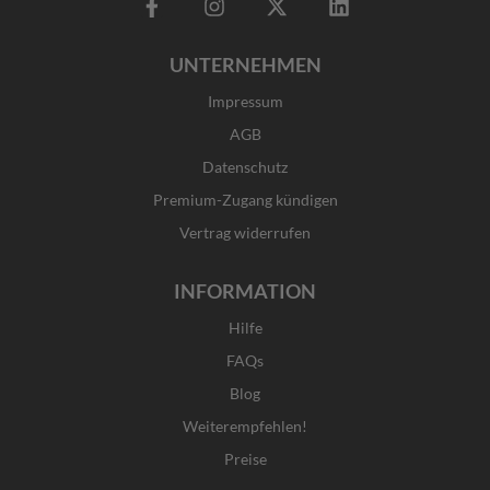
F
I
X
L
a
n
-
i
c
s
t
n
UNTERNEHMEN
e
t
w
k
b
a
i
e
Impressum
o
g
t
d
o
r
t
i
AGB
k
a
e
n
Datenschutz
-
m
r
f
Premium-Zugang kündigen
Vertrag widerrufen
INFORMATION
Hilfe
FAQs
Blog
Weiterempfehlen!
Preise