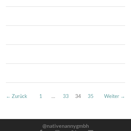
←
Zurück
1
…
33
34
35
Weiter
→
@nativenannygmbh