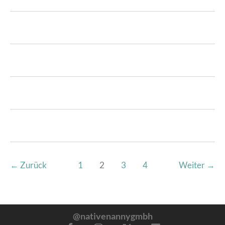
←
Zurück
1
2
3
4
Weiter
→
@nativenannygmbh