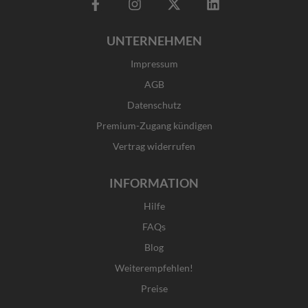
F
I
X
L
a
n
-
i
c
s
t
n
UNTERNEHMEN
e
t
w
k
b
a
i
e
Impressum
o
g
t
d
o
r
t
i
AGB
k
a
e
n
Datenschutz
-
m
r
f
Premium-Zugang kündigen
Vertrag widerrufen
INFORMATION
Hilfe
FAQs
Blog
Weiterempfehlen!
Preise