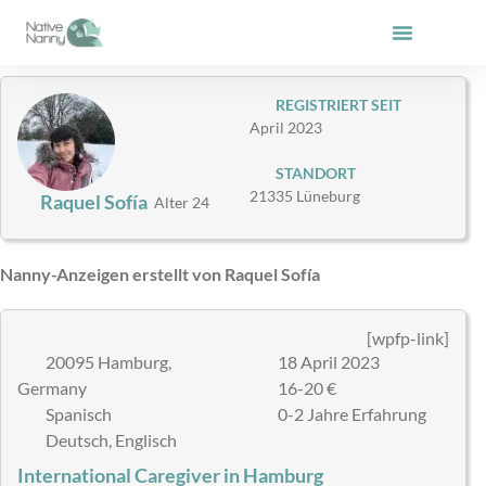
Zum
Inhalt
springen
REGISTRIERT SEIT
April 2023
STANDORT
21335 Lüneburg
Raquel Sofía
Alter 24
Nanny-Anzeigen erstellt von Raquel Sofía
[wpfp-link]
20095 Hamburg,
18 April 2023
Germany
16-20 €
Spanisch
0-2 Jahre Erfahrung
Deutsch, Englisch
International Caregiver in Hamburg