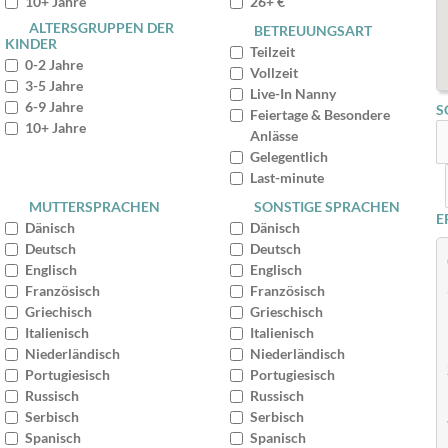
10+ Jahre
26+ €
ALTERSGRUPPEN DER
BETREUUNGSART
KINDER
Teilzeit
0-2 Jahre
Vollzeit
3-5 Jahre
Live-In Nanny
6-9 Jahre
S
Feiertage & Besondere
10+ Jahre
Anlässe
Gelegentlich
Last-minute
MUTTERSPRACHEN
SONSTIGE SPRACHEN
E
Dänisch
Dänisch
Deutsch
Deutsch
Englisch
Englisch
Französisch
Französisch
Griechisch
Grieschisch
Italienisch
Italienisch
Niederländisch
Niederländisch
Portugiesisch
Portugiesisch
Russisch
Russisch
Serbisch
Serbisch
Spanisch
Spanisch