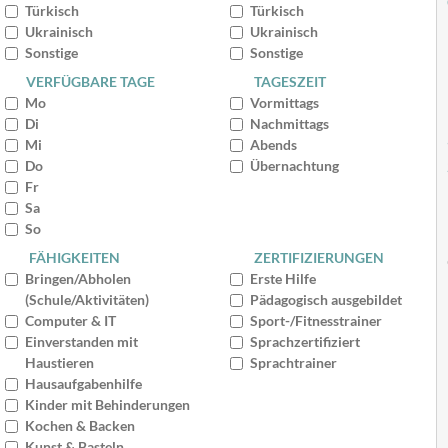
Türkisch
Türkisch
Ukrainisch
Ukrainisch
Sonstige
Sonstige
VERFÜGBARE TAGE
TAGESZEIT
Mo
Vormittags
Di
Nachmittags
Mi
Abends
Do
Übernachtung
Fr
Sa
So
FÄHIGKEITEN
ZERTIFIZIERUNGEN
Bringen/Abholen
Erste Hilfe
(Schule/Aktivitäten)
Pädagogisch ausgebildet
Computer & IT
Sport-/Fitnesstrainer
Einverstanden mit
Sprachzertifiziert
Haustieren
Sprachtrainer
Hausaufgabenhilfe
Kinder mit Behinderungen
Kochen & Backen
Kunst & Basteln