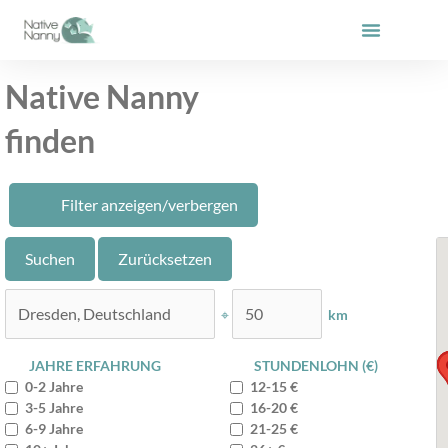
Zum
Inhalt
springen
Native Nanny
finden
Filter anzeigen/verbergen
⌖
km
JAHRE ERFAHRUNG
STUNDENLOHN (€)
0-2 Jahre
12-15 €
3-5 Jahre
16-20 €
6-9 Jahre
21-25 €