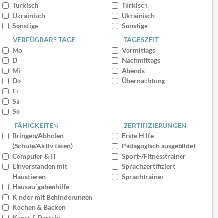
Türkisch
Türkisch
Ukrainisch
Ukrainisch
Sonstige
Sonstige
VERFÜGBARE TAGE
TAGESZEIT
Mo
Vormittags
Di
Nachmittags
Mi
Abends
Do
Übernachtung
Fr
Sa
So
FÄHIGKEITEN
ZERTIFIZIERUNGEN
Bringen/Abholen
Erste Hilfe
(Schule/Aktivitäten)
Pädagogisch ausgebildet
Computer & IT
Sport-/Fitnesstrainer
Einverstanden mit
Sprachzertifiziert
Haustieren
Sprachtrainer
Hausaufgabenhilfe
Kinder mit Behinderungen
Kochen & Backen
Kunst & Basteln