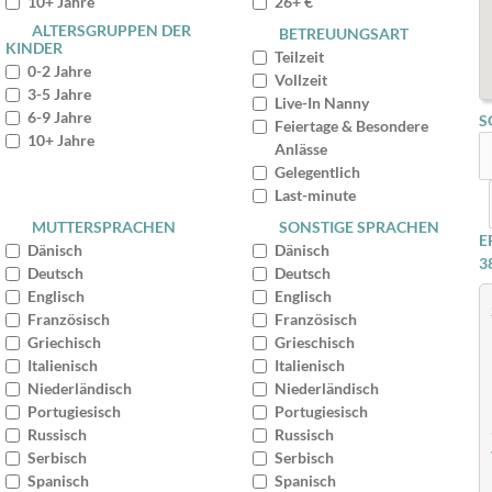
10+ Jahre
26+ €
ALTERSGRUPPEN DER
BETREUUNGSART
KINDER
Teilzeit
0-2 Jahre
Vollzeit
3-5 Jahre
Live-In Nanny
6-9 Jahre
S
Feiertage & Besondere
10+ Jahre
Anlässe
Gelegentlich
Last-minute
MUTTERSPRACHEN
SONSTIGE SPRACHEN
E
Dänisch
Dänisch
3
Deutsch
Deutsch
Englisch
Englisch
Französisch
Französisch
Griechisch
Grieschisch
Italienisch
Italienisch
Niederländisch
Niederländisch
Portugiesisch
Portugiesisch
Russisch
Russisch
Serbisch
Serbisch
Spanisch
Spanisch