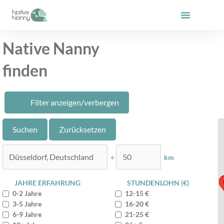
Zum
Inhalt
springen
Native Nanny
finden
Filter anzeigen/verbergen
⌖
km
JAHRE ERFAHRUNG
STUNDENLOHN (€)
0-2 Jahre
12-15 €
3-5 Jahre
16-20 €
6-9 Jahre
21-25 €