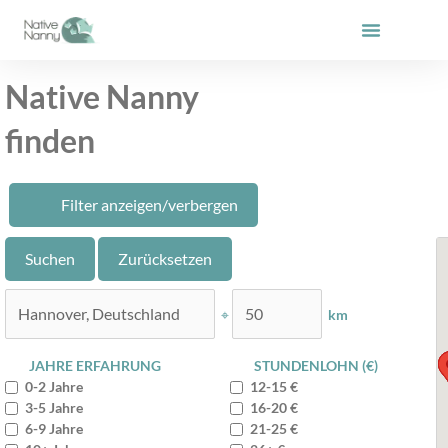
Zum
Inhalt
springen
Native Nanny
finden
Filter anzeigen/verbergen
⌖
km
JAHRE ERFAHRUNG
STUNDENLOHN (€)
0-2 Jahre
12-15 €
3-5 Jahre
16-20 €
6-9 Jahre
21-25 €