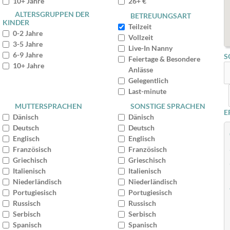
10+ Jahre
26+ €
ALTERSGRUPPEN DER
BETREUUNGSART
KINDER
Teilzeit
0-2 Jahre
Vollzeit
3-5 Jahre
Live-In Nanny
6-9 Jahre
S
Feiertage & Besondere
10+ Jahre
Anlässe
Gelegentlich
Last-minute
MUTTERSPRACHEN
SONSTIGE SPRACHEN
E
Dänisch
Dänisch
Deutsch
Deutsch
Englisch
Englisch
Französisch
Französisch
Griechisch
Grieschisch
Italienisch
Italienisch
Niederländisch
Niederländisch
Portugiesisch
Portugiesisch
Russisch
Russisch
Serbisch
Serbisch
Spanisch
Spanisch