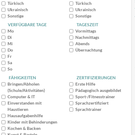
Türkisch
Türkisch
Ukrainisch
Ukrainisch
Sonstige
Sonstige
VERFÜGBARE TAGE
TAGESZEIT
Mo
Vormittags
Di
Nachmittags
Mi
Abends
Do
Übernachtung
Fr
Sa
So
FÄHIGKEITEN
ZERTIFIZIERUNGEN
Bringen/Abholen
Erste Hilfe
(Schule/Aktivitäten)
Pädagogisch ausgebildet
Computer & IT
Sport-/Fitnesstrainer
Einverstanden mit
Sprachzertifiziert
Haustieren
Sprachtrainer
Hausaufgabenhilfe
Kinder mit Behinderungen
Kochen & Backen
Kunst & Basteln