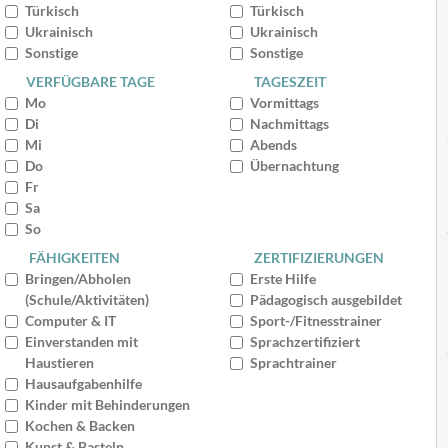
Türkisch
Türkisch
Ukrainisch
Ukrainisch
Sonstige
Sonstige
VERFÜGBARE TAGE
TAGESZEIT
Mo
Vormittags
Di
Nachmittags
Mi
Abends
Do
Übernachtung
Fr
Sa
So
FÄHIGKEITEN
ZERTIFIZIERUNGEN
Bringen/Abholen
Erste Hilfe
(Schule/Aktivitäten)
Pädagogisch ausgebildet
Computer & IT
Sport-/Fitnesstrainer
Einverstanden mit
Sprachzertifiziert
Haustieren
Sprachtrainer
Hausaufgabenhilfe
Kinder mit Behinderungen
Kochen & Backen
Kunst & Basteln