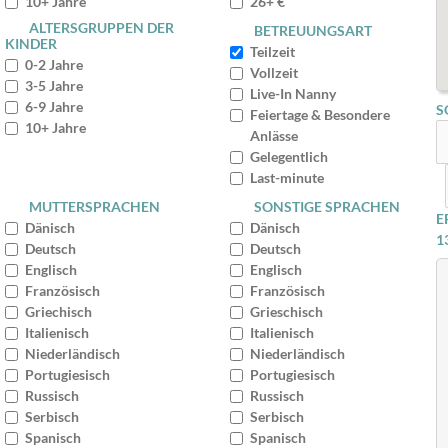
10+ Jahre
26+ €
ALTERSGRUPPEN DER
BETREUUNGSART
KINDER
Teilzeit
0-2 Jahre
Vollzeit
3-5 Jahre
Live-In Nanny
6-9 Jahre
S
Feiertage & Besondere
10+ Jahre
Anlässe
Gelegentlich
Last-minute
MUTTERSPRACHEN
SONSTIGE SPRACHEN
E
Dänisch
Dänisch
1
Deutsch
Deutsch
Englisch
Englisch
Französisch
Französisch
Griechisch
Grieschisch
Italienisch
Italienisch
Niederländisch
Niederländisch
Portugiesisch
Portugiesisch
Russisch
Russisch
Serbisch
Serbisch
Spanisch
Spanisch