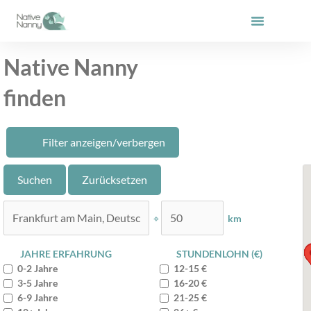
Zum
Inhalt
springen
Native Nanny
finden
Filter anzeigen/verbergen
⌖
km
JAHRE ERFAHRUNG
STUNDENLOHN (€)
0-2 Jahre
12-15 €
3-5 Jahre
16-20 €
6-9 Jahre
21-25 €