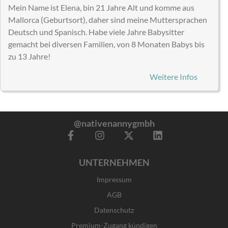
Mein Name ist Elena, bin 21 Jahre Alt und komme aus
Mallorca (Geburtsort), daher sind meine Muttersprachen
Deutsch und Spanisch. Habe viele Jahre Babysitter
gemacht bei diversen Familien, von 8 Monaten Babys bis
zu 13 Jahre!
Weitere Infos
@nativenannygmbh
F
I
X
L
a
n
-
i
c
s
t
n
UNTERNEHMEN
e
t
w
k
b
a
i
e
Impressum
o
g
t
d
o
r
t
i
AGB
k
a
e
n
Datenschutz
-
m
r
f
Premium-Zugang kündigen