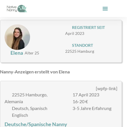
Zum
Inhalt
springen
REGISTRIERT SEIT
April 2023
STANDORT
22525 Hamburg
Elena
Alter 25
Nanny-Anzeigen erstellt von Elena
[wpfp-link]
22525 Hamburgo,
17 April 2023
Alemania
16-20 €
Deutsch, Spanisch
3-5 Jahre Erfahrung
Englisch
Deutsche/Spanische Nanny