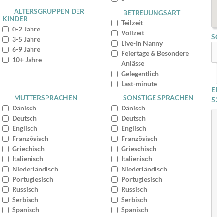
ALTERSGRUPPEN DER
BETREUUNGSART
KINDER
Teilzeit
0-2 Jahre
Vollzeit
S
3-5 Jahre
Live-In Nanny
6-9 Jahre
Feiertage & Besondere
10+ Jahre
Anlässe
Gelegentlich
Last-minute
E
MUTTERSPRACHEN
SONSTIGE SPRACHEN
5
Dänisch
Dänisch
Deutsch
Deutsch
Englisch
Englisch
Französisch
Französisch
Griechisch
Grieschisch
Italienisch
Italienisch
Niederländisch
Niederländisch
Portugiesisch
Portugiesisch
Russisch
Russisch
Serbisch
Serbisch
Spanisch
Spanisch