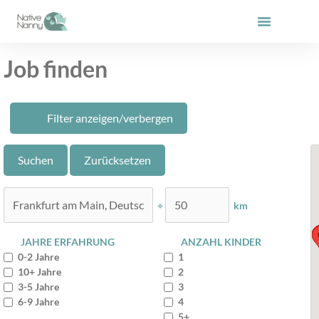
Zum
Inhalt
springen
Job finden
Filter anzeigen/verbergen
⌖
km
JAHRE ERFAHRUNG
ANZAHL KINDER
0-2 Jahre
1
10+ Jahre
2
3-5 Jahre
3
6-9 Jahre
4
5+