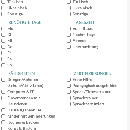
Türkisch
Türkisch
Ukrainisch
Ukrainisch
Sonstige
Sonstige
BENÖTIGTE TAGE
TAGESZEIT
Mo
Vormittags
Di
Nachmittags
Mi
Abends
Do
Übernachtung
Fr
Sa
So
FÄHIGKEITEN
ZERTIFIZIERUNGEN
Bringen/Abholen
Erste Hilfe
(Schule/Aktivitäten)
Pädagogisch ausgebildet
Computer & IT
Sport-/Fitnesstrainer
Einverstanden mit
Sprachtrainer
Haustieren
Sprachzertifiziert
Hausaufgabenhilfe
Kinder mit Behinderungen
Kochen & Backen
Kunst & Basteln