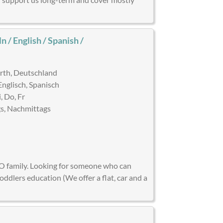
n / English / Spanish /
th, Deutschland
nglisch, Spanisch
, Do, Fr
s, Nachmittags
)
CEO family. Looking for someone who can
oddlers education (We offer a flat, car and a