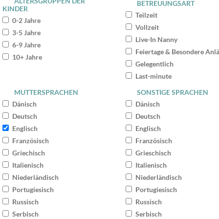
ALTERSGRUPPEN DER
BETREUUNGSART
KINDER
Teilzeit
0-2 Jahre
Vollzeit
3-5 Jahre
Live-In Nanny
6-9 Jahre
Feiertage & Besondere Anl
10+ Jahre
Gelegentlich
Last-minute
MUTTERSPRACHEN
SONSTIGE SPRACHEN
Dänisch
Dänisch
Deutsch
Deutsch
Englisch
Englisch
Französisch
Französisch
Griechisch
Grieschisch
Italienisch
Italienisch
Niederländisch
Niederländisch
Portugiesisch
Portugiesisch
Russisch
Russisch
Serbisch
Serbisch