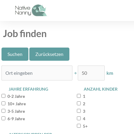
Zum
Inhalt
springen
Job finden
⌖
km
JAHRE ERFAHRUNG
ANZAHL KINDER
0-2 Jahre
1
10+ Jahre
2
3-5 Jahre
3
6-9 Jahre
4
5+