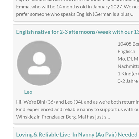
Emma, who will be 14 months old in January 2027. We nee
prefer someone who speaks English (German is a plus)…
English native for 2-3 afternoons/week with our 1
10405 Ber
Englisch
Mo, Di, Mi
Nachmitta
1 Kind(er
0-2 Jahre
Leo
Hi! We’re Bini (36) and Leo (34), and as we’re both returni
kind, experienced and reliable nanny to support us with ou
Winskiez in Prenzlauer Berg. Mai has just s…
Loving & Reliable Live-In Nanny (Au Pair) Needed 