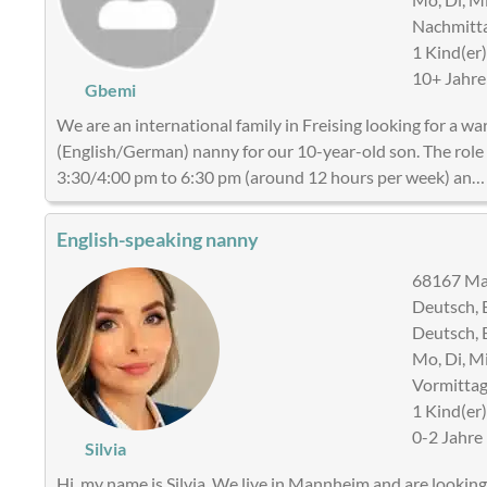
Nachmitta
1 Kind(er
10+ Jahre
Gbemi
We are an international family in Freising looking for a wa
(English/German) nanny for our 10-year-old son. The rol
3:30/4:00 pm to 6:30 pm (around 12 hours per week) an…
English-speaking nanny
68167 Man
Deutsch, 
Deutsch, 
Mo, Di, Mi
Vormittag
1 Kind(er
0-2 Jahre
Silvia
Hi, my name is Silvia. We live in Mannheim and are looking