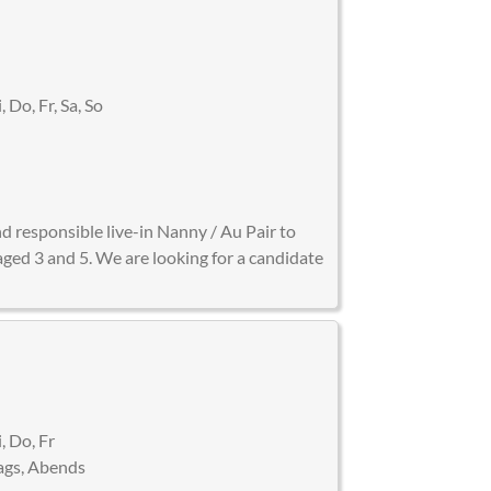
 Do, Fr, Sa, So
)
nd responsible live-in Nanny / Au Pair to
aged 3 and 5. We are looking for a candidate
, Do, Fr
gs, Abends