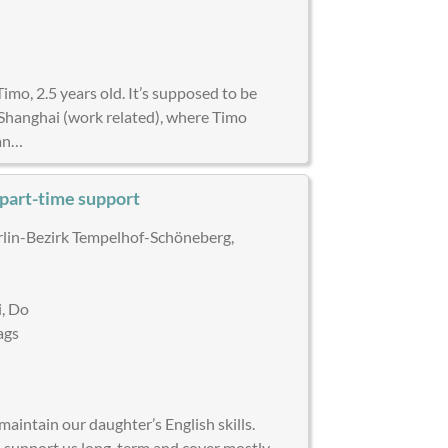
)
imo, 2.5 years old. It’s supposed to be
Shanghai (work related), where Timo
lan…
r part-time support
lin-Bezirk Tempelhof-Schöneberg,
, Do
ags
)
aintain our daughter’s English skills.
n support us long-term and cover mostly