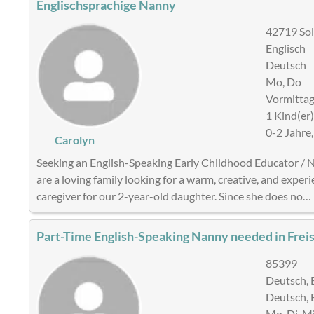
Englischsprachige Nanny
42719 Sol
Englisch
Deutsch
Mo, Do
Vormitta
1 Kind(er
0-2 Jahre,
Carolyn
Seeking an English-Speaking Early Childhood Educator /
are a loving family looking for a warm, creative, and expe
caregiver for our 2-year-old daughter. Since she does no…
Part-Time English-Speaking Nanny needed in Frei
85399
Deutsch, 
Deutsch, 
Mo, Di, Mi