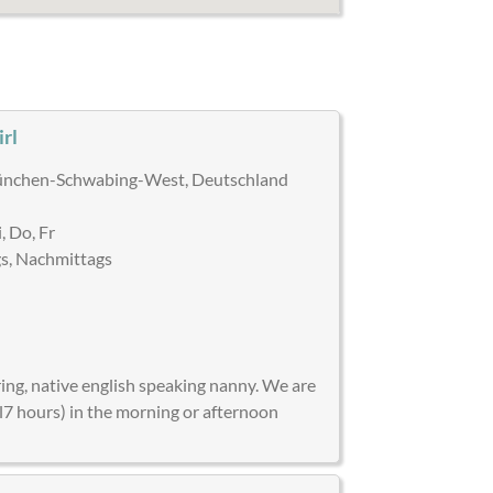
irl
chen-Schwabing-West, Deutschland
, Do, Fr
s, Nachmittags
)
ring, native english speaking nanny. We are
ill7 hours) in the morning or afternoon