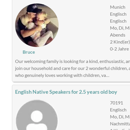
Munich
Englisch
Englisch
Mo, Di, Mi,
Abends
2 Kind(er
0-2 Jahre
Bruce
Our welcoming family is looking for a kind, enthusiastic, a
join our household and care for our 2 wonderful children, 
who genuinely loves working with children, va…
English Native Speakers for 2.5 years old boy
70191
Englisch
Mo, Di, Mi
Nachmitta