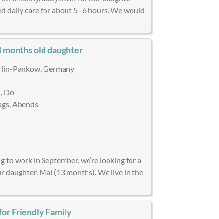
d daily care for about 5–6 hours. We would
3 months old daughter
lin-Pankow, Germany
, Do
gs, Abends
)
ng to work in September, we’re looking for a
r daughter, Mai (13 months). We live in the
for Friendly Family