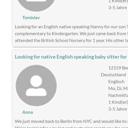
1 Kind(er
3-5 Jahre
Tomislav
Looking for an English native speaking Nanny for our son T
complementary to Kindergarten. We just came back from 
attended the British School Nursery for 1 year. His other 
Looking for native English speaking baby sitter fo
12159 Ber
Deutschland
Englisch
Mo, Di, Mi
Nachmitt
1 Kind(er
3-5 Jahre
Anna
We just moved back to Berlin from NYC and would like to m
We‘re looking for a loving and nurturing caregiver who ca