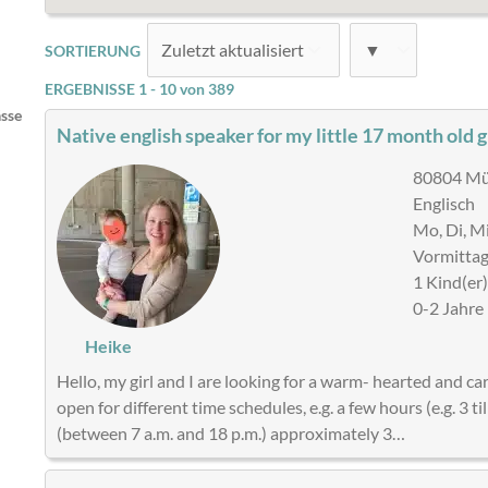
SORTIERUNG
ERGEBNISSE 1 - 10 von 389
ässe
Native english speaker for my little 17 month old g
80804 Mün
Englisch
Mo, Di, Mi
Vormittag
1 Kind(er
0-2 Jahre
Heike
Hello, my girl and I are looking for a warm- hearted and ca
open for different time schedules, e.g. a few hours (e.g. 3 t
(between 7 a.m. and 18 p.m.) approximately 3…