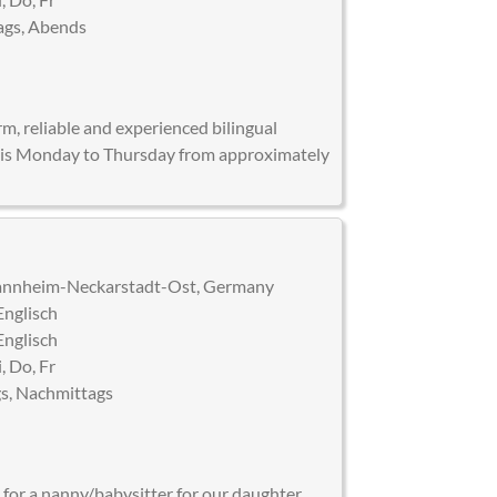
gs, Abends
)
rm, reliable and experienced bilingual
e is Monday to Thursday from approximately
nheim-Neckarstadt-Ost, Germany
Englisch
Englisch
, Do, Fr
s, Nachmittags
)
 for a nanny/babysitter for our daughter