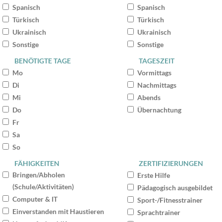
Spanisch
Spanisch
Türkisch
Türkisch
Ukrainisch
Ukrainisch
Sonstige
Sonstige
BENÖTIGTE TAGE
TAGESZEIT
Mo
Vormittags
Di
Nachmittags
Mi
Abends
Do
Übernachtung
Fr
Sa
So
FÄHIGKEITEN
ZERTIFIZIERUNGEN
Bringen/Abholen
Erste Hilfe
(Schule/Aktivitäten)
Pädagogisch ausgebildet
Computer & IT
Sport-/Fitnesstrainer
Einverstanden mit Haustieren
Sprachtrainer