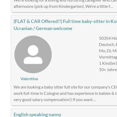
afternoons (pick up from Kindergarten). We‘re a little f…
(FLAT & CAR Offered!!) Full time baby-sitter in Kol
Ucranian / German welcome
50354 Hür
Deutsch, E
Mo, Di, Mi
Vormittag
1 Kind(er
10+ Jahre
Valentina
We are looking a baby sitter full site for our company’s 
work full-time in Cologne and has experience in babies & t
very good salary compensation!) If you want…
English speaking nanny