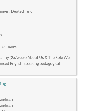
ingen, Deutschland
gs
)
 3-5 Jahre
 Nanny (2x/week) About Us & The Role We
rienced English-speaking pedagogical
sing
Englisch
Englisch
, Do, Fr